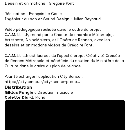
Dessin et animations : Grégoire Pont
Réalisation : François Le Gouic
Ingénieur du son et Sound Design : Julien Reynaud 
Vidéo pédagogique réalisée dans le cadre du projet 
C.A.M.I.L.L.E, mené par le Choeur de chambre Mélisme(s), 
Artefacto, NoiseMakers, et l’Opéra de Rennes, avec les 
dessins et animations vidéos de Grégoire Pont. 
C.A.M.I.L.L.E est lauréat de l'appel à projet Créativité Croisée 
de Rennes Métropole et bénéficie du soutien du Ministère de la 
Culture dans le cadre du plan de relance. 
Pour télécharger l'application City Sense : 
https://citysense.fr/city-sense-prese...
Distribution
Gildas Pungier
, Direction musicale
Colette Diard
, Piano