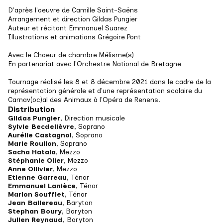
D'après l'oeuvre de Camille Saint-Saëns
Arrangement et direction Gildas Pungier
Auteur et récitant Emmanuel Suarez
Illustrations et animations Grégoire Pont
Avec le Choeur de chambre Mélisme(s)
En partenariat avec l'Orchestre National de Bretagne
Tournage réalisé les 8 et 8 décembre 2021 dans le cadre de la 
représentation générale et d'une représentation scolaire du 
Carnav(oc)al des Animaux à l'Opéra de Renens.
Distribution
Gildas Pungier
, Direction musicale
Sylvie Becdelièvre
, Soprano
Aurélie Castagnol
, Soprano
Marie Roullon
, Soprano
Sacha Hatala
, Mezzo
Stéphanie Olier
, Mezzo
Anne Ollivier
, Mezzo
Etienne Garreau
, Ténor
Emmanuel Lanièce
, Ténor
Marlon Soufflet
, Ténor
Jean Ballereau
, Baryton
Stephan Boury
, Baryton
Julien Reynaud
, Baryton