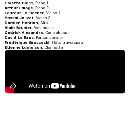
Colette Diard
, Piano 1
Arthur Laloge
, Piano 2
Laurent Le Flecher
, Violon 1
Pascal Jolivet
, Violon 2
Damien Henrion
, Alto
Alain Brunier
, Violoncelle
Cédrick Alexandre
, Contrebasse
David Le Bras
, Percussioniste
Frédérique Gruszecki
, Flûte traversière
Etienne Lamaison
, Clarinette